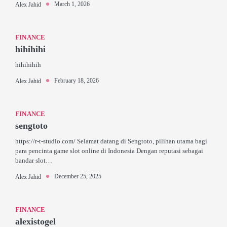
March 1, 2026
Alex Jahid
FINANCE
hihihihi
hihihihih
February 18, 2026
Alex Jahid
FINANCE
sengtoto
https://r-t-studio.com/ Selamat datang di Sengtoto, pilihan utama bagi
para pencinta game slot online di Indonesia Dengan reputasi sebagai
bandar slot…
December 25, 2025
Alex Jahid
FINANCE
alexistogel