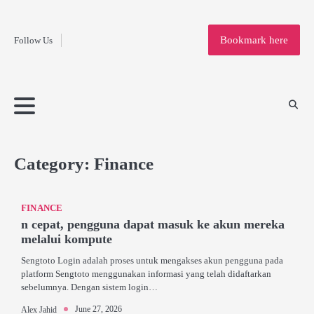
Fashion
Skip
to
Education
Bookmark here
Follow Us
content
Home
Info
Submit
Blogging
Business
Technology
Entertainment
Health-
Lifestyle
Others
Shopping
Analysis
Article
and-
News
System
Fitness
Finance
Travel
Media
Category:
Finance
FINANCE
n cepat, pengguna dapat masuk ke akun mereka
melalui kompute
Sengtoto Login adalah proses untuk mengakses akun pengguna pada
platform Sengtoto menggunakan informasi yang telah didaftarkan
sebelumnya. Dengan sistem login…
June 27, 2026
Alex Jahid