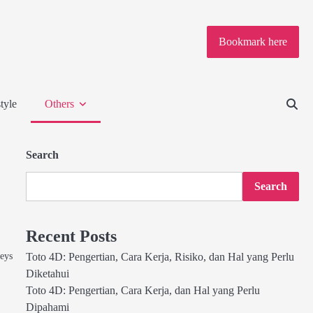
Bookmark here
tyle
Others
Search
Search
Recent Posts
seys
Toto 4D: Pengertian, Cara Kerja, Risiko, dan Hal yang Perlu
Diketahui
Toto 4D: Pengertian, Cara Kerja, dan Hal yang Perlu
Dipahami