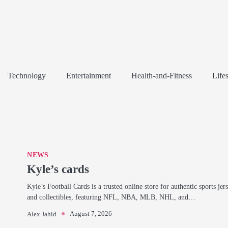
Technology
Entertainment
Health-and-Fitness
Lifes
NEWS
Kyle’s cards
Kyle’s Football Cards is a trusted online store for authentic sports jer
and collectibles, featuring NFL, NBA, MLB, NHL, and…
August 7, 2026
Alex Jahid